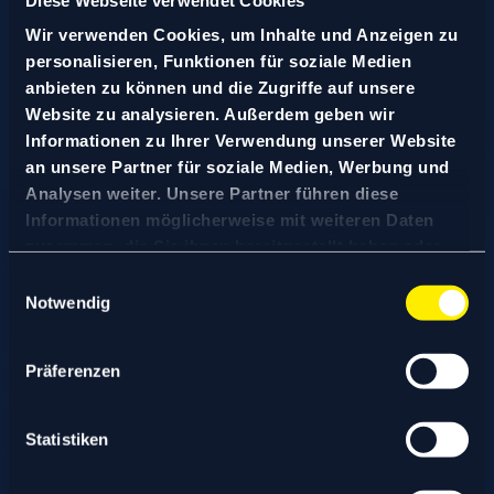
iOS & Android Apps
App
Wir verwenden Cookies, um Inhalte und Anzeigen zu
personalisieren, Funktionen für soziale Medien
anbieten zu können und die Zugriffe auf unsere
Development
Website zu analysieren. Außerdem geben wir
Informationen zu Ihrer Verwendung unserer Website
an unsere Partner für soziale Medien, Werbung und
for iPhone,
Analysen weiter. Unsere Partner führen diese
Informationen möglicherweise mit weiteren Daten
iPad &
zusammen, die Sie ihnen bereitgestellt haben oder
die sie im Rahmen Ihrer Nutzung der Dienste
Einwilligungsauswahl
gesammelt haben.
Notwendig
Android
Präferenzen
High-performance iOS and Android apps
Statistiken
that deliver real impact. With over 10 years
of experience in native app development, we